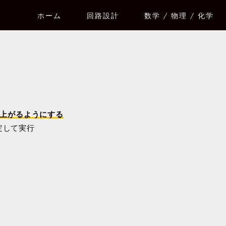
ホーム
回路設計
数学 / 物理 / 化学
ち上がるようにする
指定して実行