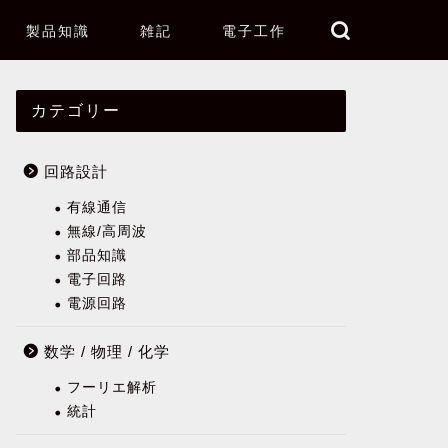
製品知識
雑記
電子工作
カテゴリー
回路設計
有線通信
無線/高周波
部品知識
電子回路
電源回路
数学 / 物理 / 化学
フーリエ解析
統計